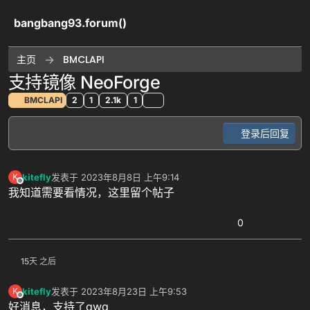
跳转至内容
bangbang93.forum()
主页
BMCLAPI
支持镜像 NeoForge
BMCLAPI
2
1
2.1k
1
登录后回复
kitefly
发表于
2023年8月8日 上午9:14
K
最后由 编辑
离线
我知道需要看情况，这里留个帖子
0
15天 之后
kitefly
发表于
2023年8月23日 上午9:53
K
最后由 编辑
离线
好消息，支持了qwq