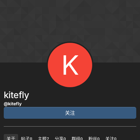
跳转至内容
K
kitefly
@kitefly
关注
关于
帖子
主题
分享
群组
粉丝
关注
11
7
0
0
0
0