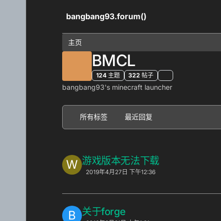
跳转至内容
bangbang93.forum()
主页
BMCL
124
主题
322
帖子
bangbang93's minecraft launcher
所有标签
最近回复
游戏版本无法下载
W
2019年4月27日 下午12:36
关于forge
B