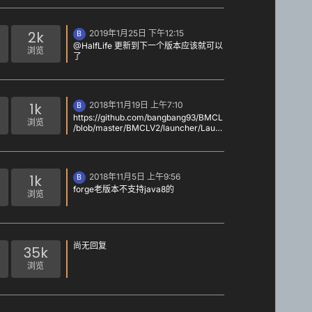
2k
2019年1月25日 下午12:15
B
@HalfLife 更新到下一个版本应该就可以
浏览
了
1k
2018年11月19日 上午7:10
B
https://github.com/bangbang93/BMCL
浏览
/blob/master/BMCLV2/launcher/Laun
cher.cs#L78
1k
2018年11月5日 上午9:56
B
forge老版本不支持java8的
浏览
尚无回复
35k
浏览