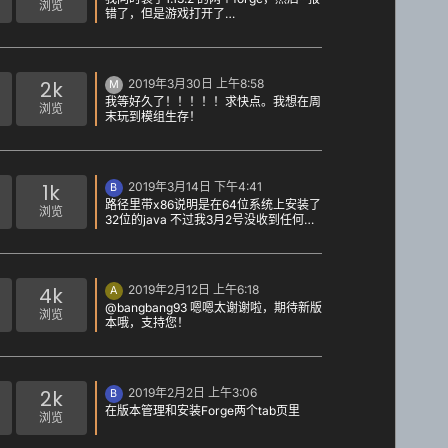
浏览
2k
2019年3月30日 上午8:58
M
我等好久了！！！！！求快点。我想在周
浏览
末玩到模组生存！
1k
2019年3月14日 下午4:41
B
路径里带x86说明是在64位系统上安装了
浏览
32位的java 不过我3月2号没收到任何微
博私信啊……未关注人私信我也看了
4k
2019年2月12日 上午6:18
A
@bangbang93 嗯嗯太谢谢啦，期待新版
浏览
本哦，支持您！
2k
2019年2月2日 上午3:06
B
在版本管理和安装Forge两个tab页里
浏览