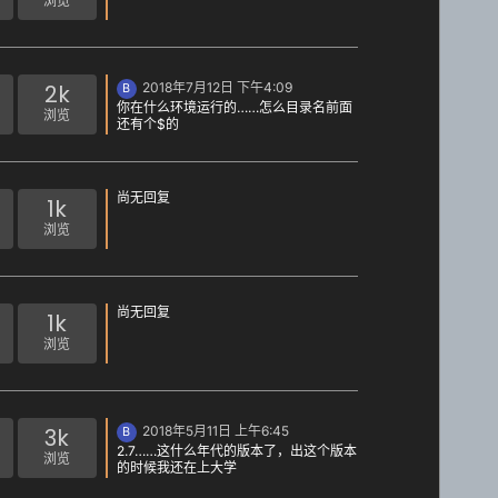
浏览
2k
2018年7月12日 下午4:09
B
你在什么环境运行的……怎么目录名前面
浏览
还有个$的
尚无回复
1k
浏览
尚无回复
1k
浏览
3k
2018年5月11日 上午6:45
B
2.7……这什么年代的版本了，出这个版本
浏览
的时候我还在上大学