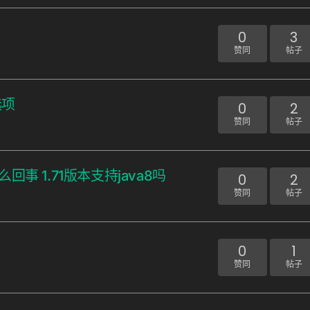
0
3
赞同
帖子
选项
0
2
赞同
帖子
事 1.71版本支持java8吗
0
2
赞同
帖子
0
1
赞同
帖子