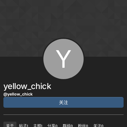
跳转至内容
Y
yellow_chick
@yellow_chick
关注
关于
帖子
主题
分享
群组
粉丝
关注
1
1
0
0
0
0