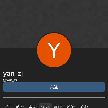
跳转至内容
Y
yan_zi
@yan_zi
关注
关于
帖子
主题
分享
群组
粉丝
关注
3
1
0
0
0
0