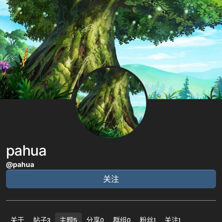
跳转至内容
pahua
@pahua
关注
关于
帖子
主题
分享
群组
粉丝
关注
3
5
0
0
1
1