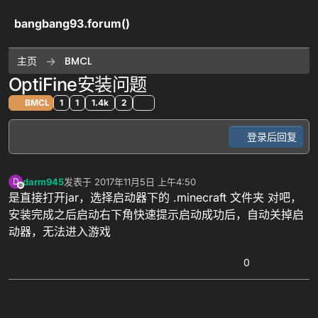
跳转至内容
bangbang93.forum()
主页
BMCL
OptiFine安装问题
BMCL
1
1
1.4k
2
登录后回复
darm945
发表于
2017年11月5日 上午4:50
D
最后由 编辑
离线
是直接打开jar，选择启动器下的 .minecraft 文件夹 对吧，
安装完成之后启动右下角快速提示启动成功后，自动关掉启
动器，无法进入游戏
0