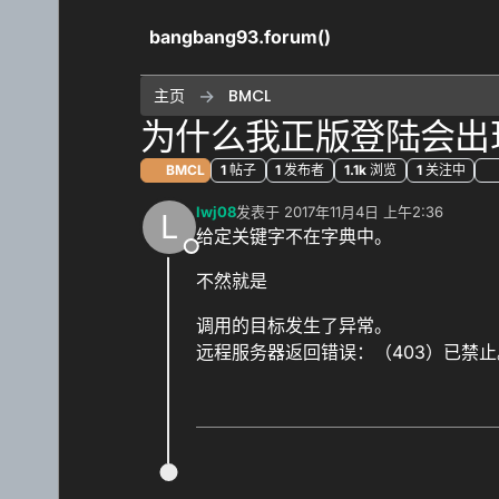
跳转至内容
bangbang93.forum()
主页
BMCL
为什么我正版登陆会出
BMCL
1
帖子
1
发布者
1.1k
浏览
1
关注中
lwj08
发表于
2017年11月4日 上午2:36
L
最后由 编辑
给定关键字不在字典中。
离线
不然就是
调用的目标发生了异常。
远程服务器返回错误：（403）已禁止