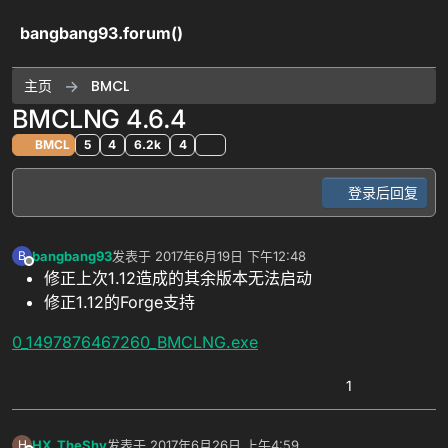
跳转至内容
bangbang93.forum()
主页
BMCL
BMCLNG 4.6.4
BMCL
5
4
6.2k
4
登录后回复
bangbang93
发表于
2017年6月19日 下午12:48
B
最后由 编辑
离线
修正上次1.12造成的其余版本无法启动
修正1.12的Forge支持
0_1497876467260_BMCLNG.exe
1
HX_TheShy
发表于
2017年6月26日 上午4:59
H