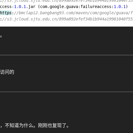
:
//s3.jcloud.sjtu.edu.cn/899a892efef34b1b944a19981040f55
ccess-
1.0
.
1
.
jar
 (com.google.guava:failureaccess:
1.0
.
1
)

https
:
//bmclapi2.bangbang93.com/maven/com/google/guava/f
:
//s3.jcloud.sjtu.edu.cn/899a892efef34b1b944a19981040f55
。
访问的
，不知道为什么。刚刚也复现了。