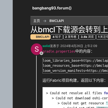
跳转至内容
bangbang93.forum()
主页
BMCLAPI
从bmcl下载源会转到
BMCLAPI
4
帖子
2
发布者
3.6k
浏览
1
关注
solid
发表于
2024年4月26日 上午2:09
S
最后由 编辑
中的内容：
gradle.properties
离线
loom_libraries_base=https://bmclap
loom_resources_base=https://bmclap
运行Fabric项目构建，返回以下内容：
> Could not resolve all files 
fo
   > Could not download oshi-cor
      > Could not get resource 
'