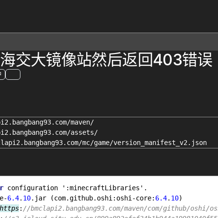
上海交大镜像站然后返回403错误
中
i2.bangbang93.com/maven/

i2.bangbang93.com/assets/

r
configuration
 ':minecraftLibraries'.

e-
6.4
.
10
.
jar
 (com.github.oshi:oshi-core:
6.4
.
10
)

https
:
//bmclapi2.bangbang93.com/maven/com/github/oshi/os