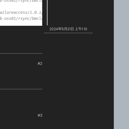
b-oss01/rsync/bmclapi/733fecd96141545a9d5e8e77e1336afbe6
ailureaccess/1.0.1/failureaccess-1.0.1.jar'.
b-oss01/rsync/bmclapi/e2e298a2287610492fa21a9a790f2c4c97
2024年5月21日 上午1:10
#2
#3