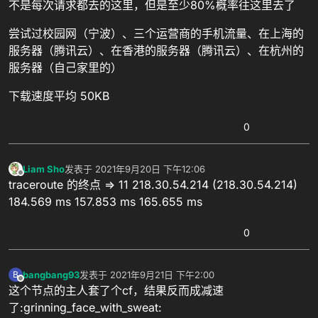
不是每次请求都去的这里，但是至少80%概率往这里去了
尝试过校园网（宁波）、三个运营商的手机流量、在上海的
服务器（腾讯云）、在香港的服务器（腾讯云）、在杭州的
服务器（自己家里的）
下载速度平均 50KB
0
Liam Sho
发表于
2021年9月20日 下午12:06
最后由 编辑
离线
traceroute 的终点 => 11 218.30.54.214 (218.30.54.214)
184.569 ms 157.853 ms 165.655 ms
0
bangbang93
发表于
2021年9月21日 下午2:00
B
最后由 编辑
离线
这个节点的主人套了个cf，结果反而成减速
了:grinning_face_with_sweat: