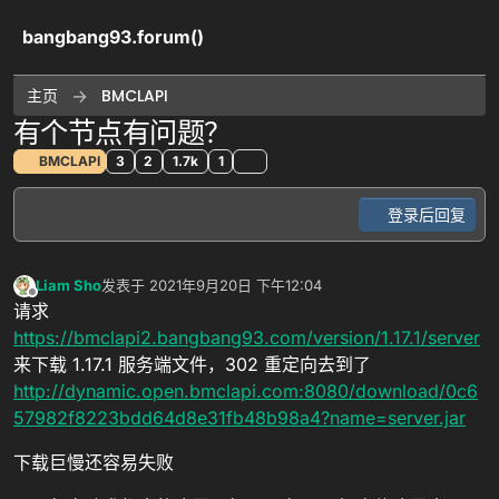
跳转至内容
bangbang93.forum()
主页
BMCLAPI
有个节点有问题？
BMCLAPI
3
2
1.7k
1
登录后回复
Liam Sho
发表于
2021年9月20日 下午12:04
最后由 编辑
离线
请求
https://bmclapi2.bangbang93.com/version/1.17.1/server
来下载 1.17.1 服务端文件，302 重定向去到了
http://dynamic.open.bmclapi.com:8080/download/0c6
57982f8223bdd64d8e31fb48b98a4?name=server.jar
下载巨慢还容易失败