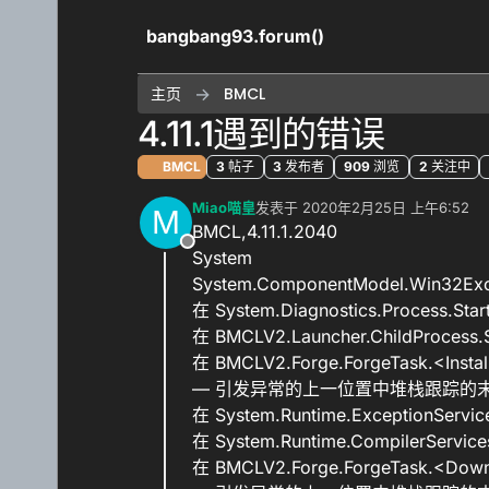
跳转至内容
bangbang93.forum()
主页
BMCL
4.11.1遇到的错误
BMCL
3
帖子
3
发布者
909
浏览
2
关注中
Miao喵皇
发表于
2020年2月25日 上午6:52
M
最后由 编辑
BMCL,4.11.1.2040
离线
System
System.ComponentModel.Win3
在 System.Diagnostics.Process.Start
在 BMCLV2.Launcher.ChildProcess.S
在 BMCLV2.Forge.ForgeTask.<Insta
— 引发异常的上一位置中堆栈跟踪的末
在 System.Runtime.ExceptionService
在 System.Runtime.CompilerService
在 BMCLV2.Forge.ForgeTask.<Down