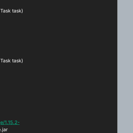
Task task)
Task task)
e/1.15.2-
.jar