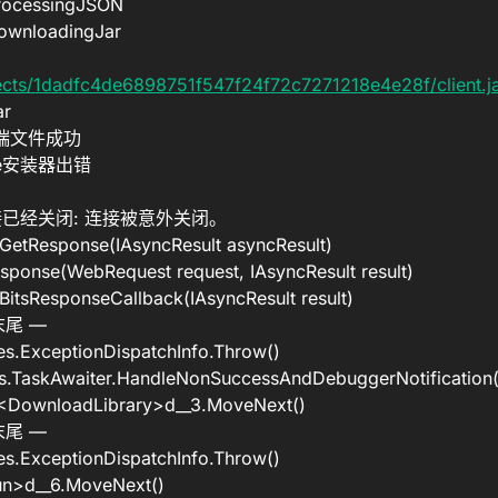
rocessingJSON
ownloadingJar
ects/1dadfc4de6898751f547f24f72c7271218e4e28f/client.ja
ar
客户端文件成功
rge安装器出错
 基础连接已经关闭: 连接被意外关闭。
etResponse(IAsyncResult asyncResult)
ponse(WebRequest request, IAsyncResult result)
tsResponseCallback(IAsyncResult result)
尾 —
s.ExceptionDispatchInfo.Throw()
s.TaskAwaiter.HandleNonSuccessAndDebuggerNotification(
<DownloadLibrary>d__3.MoveNext()
尾 —
s.ExceptionDispatchInfo.Throw()
un>d__6.MoveNext()