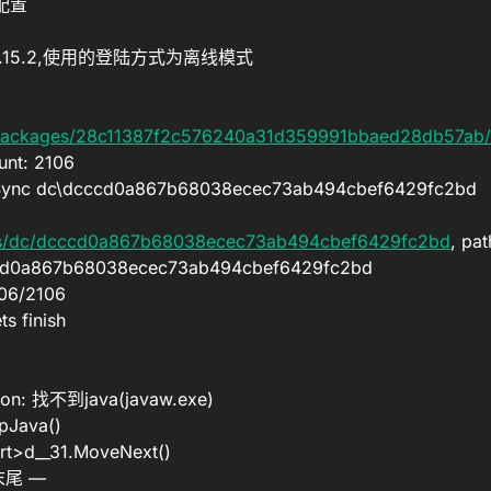
认配置
启动1.15.2,使用的登陆方式为离线模式
/packages/28c11387f2c576240a31d359991bbaed28db57ab/1
nt: 2106
Sync dc\dcccd0a867b68038ecec73ab494cbef6429fc2bd
cts/dc/dcccd0a867b68038ecec73ab494cbef6429fc2bd
, p
cccd0a867b68038ecec73ab494cbef6429fc2bd
06/2106
s finish
ion: 找不到java(javaw.exe)
pJava()
rt>d__31.MoveNext()
尾 —