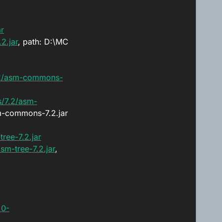
r
2.jar
, path: D:\MC
.2/asm-commons-
/7.2/asm-
-commons-7.2.jar
ree-7.2.jar
m-tree-7.2.jar
,
.0-