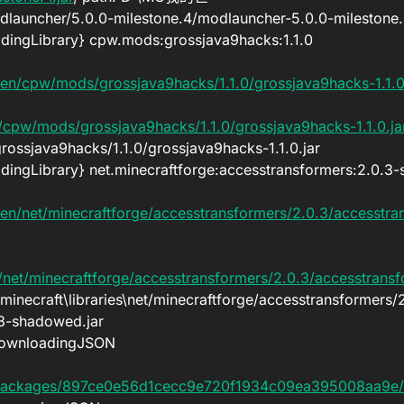
launcher/5.0.0-milestone.4/modlauncher-5.0.0-milestone.4
ngLibrary} cpw.mods:grossjava9hacks:1.1.0
en/cpw/mods/grossjava9hacks/1.1.0/grossjava9hacks-1.1.0
cpw/mods/grossjava9hacks/1.1.0/grossjava9hacks-1.1.0.ja
ossjava9hacks/1.1.0/grossjava9hacks-1.1.0.jar
ngLibrary} net.minecraftforge:accesstransformers:2.0.3
n/net/minecraftforge/accesstransformers/2.0.3/accesstra
net/minecraftforge/accesstransformers/2.0.3/accesstransf
ecraft\libraries\net/minecraftforge/accesstransformers/2
3-shadowed.jar
DownloadingJSON
/packages/897ce0e56d1cecc9e720f1934c09ea395008aa9e/1