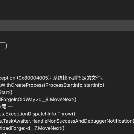
2Exception (0x80004005): 系统找不到指定的文件。
WithCreateProcess(ProcessStartInfo startInfo)
tart()
llForgeInOldWay>d__8.MoveNext()
尾 —
s.ExceptionDispatchInfo.Throw()
s.TaskAwaiter.HandleNonSuccessAndDebuggerNotification(
loadForge>d__7.MoveNext()