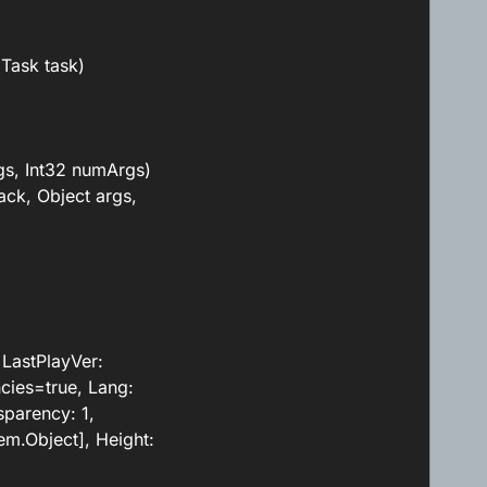
Task task)
gs, Int32 numArgs)
ck, Object args,
LastPlayVer:
cies=true, Lang:
sparency: 1,
em.Object], Height: