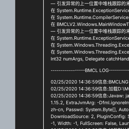
— 引发异常的上一位置中堆栈跟踪的末
在 System.Runtime.ExceptionService
在 System.Runtime.CompilerService
在 BMCLV2.Windows.MainWindowTab
— 引发异常的上一位置中堆栈跟踪的末
在 System.Runtime.ExceptionService
在 System.Windows.Threading.Except
在 System.Windows.Threading.Except
Int32 numArgs, Delegate catchHand
-----------------BMCL LOG----------
02/25/2020 14:36:59信息:BMCLNG
02/25/2020 14:36:59信息:加载D:
02/25/2020 14:36:59信息:Javaw: ja
1.15.2, ExtraJvmArg: -Dfml.ignoreIn
zh-cn, Passwd: System.Byte[], Auto
DownloadSource: 2, PluginConfig: S
-1, Width: -1, FullScreen: False, L