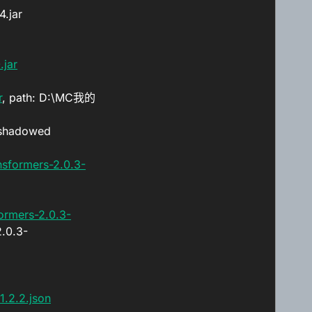
.jar
.jar
r
, path: D:\MC我的
-shadowed
nsformers-2.0.3-
ormers-2.0.3-
.0.3-
.2.2.json