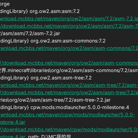
orge
ingLibrary} org.ow2.asm:asm:7.2
ownload.mcbbs.net/maven/org/ow2/asm/asm/7.2/asm-7.2.ja
://download.mcbbs.net/maven/org/ow2/asm/asm/7.2/asm-7.
/asm/asm/7.2/asm-7.2.jar
dingLibrary} org.ow2.asm:asm-commons:7.2
download.mcbbs.net/maven/org/ow2/asm/asm-commons/7
://download.mcbbs.net/maven/org/ow2/asm/asm-commons
界.minecraft\libraries\org/ow2/asm/asm-commons/7.2/asm
ingLibrary} org.ow2.asm:asm-tree:7.2
download.mcbbs.net/maven/org/ow2/asm/asm-tree/7.2/asm-t
://download.mcbbs.net/maven/org/ow2/asm/asm-tree/7.2/as
es\org/ow2/asm/asm-tree/7.2/asm-tree-7.2.jar
ingLibrary} cpw.mods:modlauncher:5.0.0-milestone.4
download.mcbbs.net/maven/cpw/mods/modlauncher/5.0.0-
stone.4.jar
://download.mcbbs.net/maven/cpw/mods/modlauncher/5.0
stone.4.jar
, path: D:\MC我的世