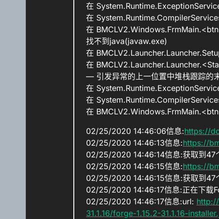
在 System.Runtime.ExceptionService
在 System.Runtime.CompilerService
在 BMCLV2.Windows.FrmMain.<btnSt
找不到java(javaw.exe)
在 BMCLV2.Launcher.Launcher.Setu
在 BMCLV2.Launcher.Launcher.<Sta
— 引发异常的上一位置中堆栈跟踪的末
在 System.Runtime.ExceptionService
在 System.Runtime.CompilerService
在 BMCLV2.Windows.FrmMain.<btnSt
02/25/2020 14:46:06信息:
https://
02/25/2020 14:46:13信息:
https://
02/25/2020 14:46:14信息:获取到4
02/25/2020 14:46:15信息:
https://
02/25/2020 14:46:15信息:获取到4
02/25/2020 14:46:17信息:正在下载F
02/25/2020 14:46:17信息:url:
http:
31.1.16/forge-1.15.2-31.1.16-installer.