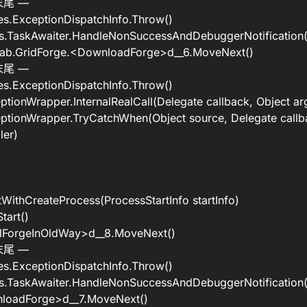
尾 —
s.ExceptionDispatchInfo.Throw()
s.TaskAwaiter.HandleNonSuccessAndDebuggerNotification(
.GridForge.<DownloadForge>d__6.MoveNext()
尾 —
s.ExceptionDispatchInfo.Throw()
ionWrapper.InternalRealCall(Delegate callback, Object ar
ionWrapper.TryCatchWhen(Object source, Delegate callba
ler)
WithCreateProcess(ProcessStartInfo startInfo)
tart()
llForgeInOldWay>d__8.MoveNext()
尾 —
s.ExceptionDispatchInfo.Throw()
s.TaskAwaiter.HandleNonSuccessAndDebuggerNotification(
loadForge>d__7.MoveNext()