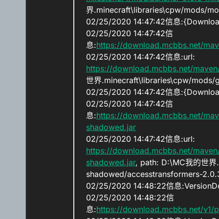
界.minecraft\libraries\cpw/mods/mod
02/25/2020 14:47:42信息:{Downloadi
02/25/2020 14:47:42信
息:
https://download.mcbbs.net/mav
02/25/2020 14:47:42信息:url:
https://download.mcbbs.net/maven/
世界.minecraft\libraries\cpw/mods/gr
02/25/2020 14:47:42信息:{Downloadi
02/25/2020 14:47:42信
息:
https://download.mcbbs.net/mave
shadowed.jar
02/25/2020 14:47:42信息:url:
https://download.mcbbs.net/maven/
shadowed.jar
, path: D:\MC我的世界.min
shadowed/accesstransformers-2.0.
02/25/2020 14:48:22信息:Version
02/25/2020 14:48:22信
息:
https://download.mcbbs.net/v1