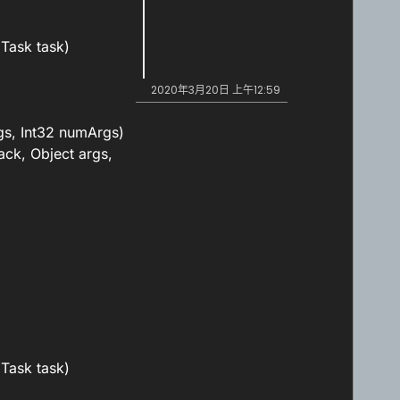
Task task)
2020年3月20日 上午12:59
gs, Int32 numArgs)
ck, Object args,
Task task)