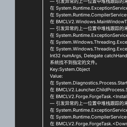
— 引发异常的上一位置中堆栈跟踪的末
在 System.Runtime.ExceptionService
在 System.Runtime.CompilerService
在 BMCLV2.Windows.MainWindowTab
— 引发异常的上一位置中堆栈跟踪的末
在 System.Runtime.ExceptionService
在 System.Windows.Threading.Except
在 System.Windows.Threading.Except
Int32 numArgs, Delegate catchHand
系统找不到指定的文件。
Key:System.Object
Value:
在 System.Diagnostics.Process.Start
在 BMCLV2.Launcher.ChildProcess.S
在 BMCLV2.Forge.ForgeTask.<Insta
— 引发异常的上一位置中堆栈跟踪的末
在 System.Runtime.ExceptionService
在 System.Runtime.CompilerService
在 BMCLV2.Forge.ForgeTask.<Down