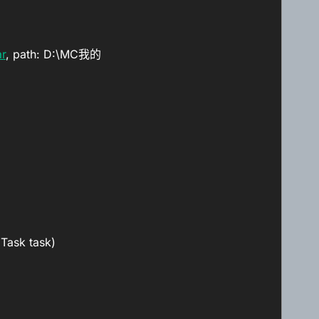
r
, path: D:\MC我的
Task task)