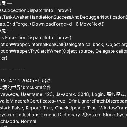
尾 —
s.ExceptionDispatchInfo.Throw()
s.TaskAwaiter.HandleNonSuccessAndDebuggerNotification(
.GridForge.<DownloadForge>d__6.MoveNext()
尾 —
s.ExceptionDispatchInfo.Throw()
ionWrapper.InternalRealCall(Delegate callback, Object ar
ionWrapper.TryCatchWhen(Object source, Delegate callba
ler)
------------
 Ver.4.11.1.2040正在启动
\MC我的世界\bmcl.xml文件
vaw.exe, Username: 123, Javaxmx: 2048, Login: 离线模式, 
validMinecraftCertificates=true -Dfml.ignorePatchDiscrepan
start: False, Report: True, CheckUpdate: True, WindowTran
ystem.Collections.Generic.Dictionary`2[System.String,Syst
aunchMode: Normal