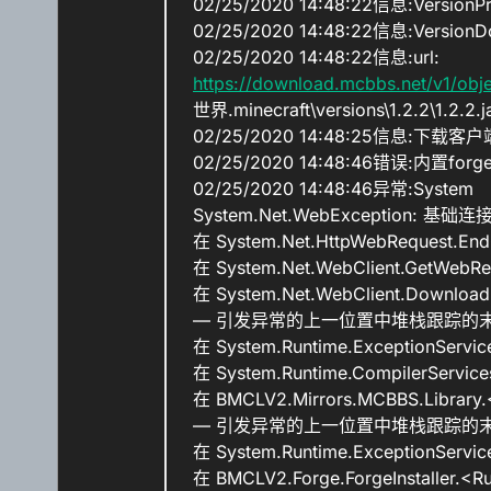
02/25/2020 14:48:22信息:VersionP
02/25/2020 14:48:22信息:VersionD
02/25/2020 14:48:22信息:url:
https://download.mcbbs.net/v1/obj
世界.minecraft\versions\1.2.2\1.2.2.j
02/25/2020 14:48:25信息:下载
02/25/2020 14:48:46错误:内置fo
02/25/2020 14:48:46异常:System
System.Net.WebException:
在 System.Net.HttpWebRequest.EndG
在 System.Net.WebClient.GetWebRes
在 System.Net.WebClient.DownloadBi
— 引发异常的上一位置中堆栈跟踪的末
在 System.Runtime.ExceptionService
在 System.Runtime.CompilerService
在 BMCLV2.Mirrors.MCBBS.Library.
— 引发异常的上一位置中堆栈跟踪的末
在 System.Runtime.ExceptionService
在 BMCLV2.Forge.ForgeInstaller.<R