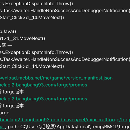
s.ExceptionDispatchInfo.Throw()
s.TaskAwaiter.HandleNonSuccessAndDebuggerNotification(
art_Click>d__14.MoveNext()
pJava()
rt>d__31.MoveNext()
尾 —
s.ExceptionDispatchInfo.Throw()
s.TaskAwaiter.HandleNonSuccessAndDebuggerNotification(
art_Click>d__14.MoveNext()
download.mcbbs.net/mc/game/version_manifest.json
bmclapi2.bangbang93.com/forge/promos
7个forge版本
bmclapi2.bangbang93.com/forge/promos
7个forge版本
orge
//bmclapi2.bangbang93.com/maven/net/minecraftforge/forg
jar
, path: C:\Users\毛燎原\AppData\Local\Temp\BMCL\forge