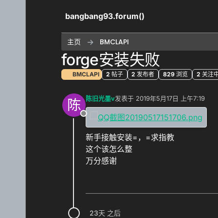
跳转至内容
bangbang93.forum()
主页
BMCLAPI
forge安装失败
BMCLAPI
2
帖子
2
发布者
829
浏览
2
关注
陈旧光墨v
发表于
2019年5月17日 上午7:19
陈
最后由 编辑
离线
新手接触安装=，=求指教
这个该怎么整
万分感谢
23天 之后