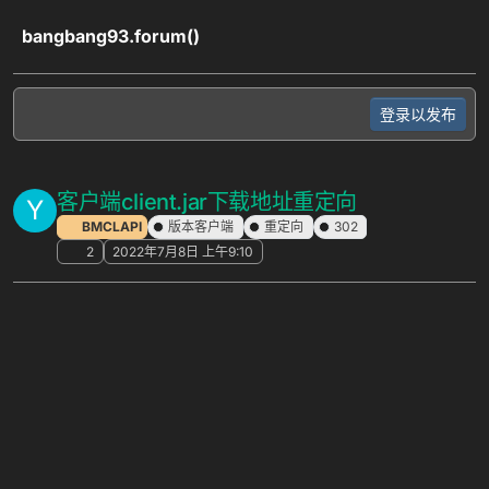
跳转至内容
bangbang93.forum()
登录以发布
客户端client.jar下载地址重定向
Y
BMCLAPI
版本客户端
重定向
302
2
2022年7月8日 上午9:10